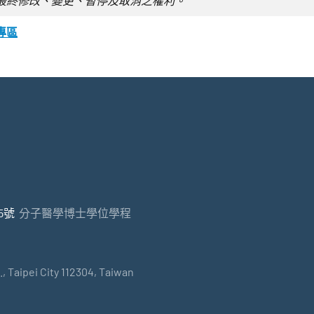
最終修改、變更、暫停及取消之權利。
專區
5號
分子醫學博士學位學程
, Taipei City 112304, Taiwan